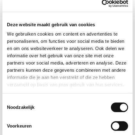
Wij hebben voor iedereen de juiste zichtoplossing. Voor brillen,
zonnebrillen of contactlenzen helpen onze opticiens je graag.
Ben je benieuwd naar de mogelijkheden? Kom langs en ontdek
Deze website maakt gebruik van cookies
wat bij je past.
We gebruiken cookies om content en advertenties te
personaliseren, om functies voor social media te bieden
en om ons websiteverkeer te analyseren. Ook delen we
informatie over het gebruik van onze site met onze
partners voor social media, adverteren en analyse. Deze
partners kunnen deze gegevens combineren met andere
informatie die je aan hen verstrekt of die ze hebben
verzameld op basis van jouw gebruik van hun services.
Toestemmingsselectie
Prins Willem Alexander Promenade 31
Noodzakelijk
2284 DH Rijswijk
T: 0703945956
www.eyewish.nl
Voorkeuren