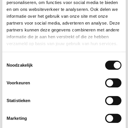
personaliseren, om functies voor social media te bieden
Bij ons in huys vind je heerlijk ontbijt, lunch en lekkers. Kom je
en om ons websiteverkeer te analyseren. Ook delen we
binnenkort genieten?
informatie over het gebruik van onze site met onze
Het Broodhuys
partners voor social media, adverteren en analyse. Deze
partners kunnen deze gegevens combineren met andere
Prins Willem Alexander Promenade 41
informatie die je aan hen verstrekt of die ze hebben
2284 DM Rijswijk
verzameld op basis van jouw gebruik van hun services.
T: 0703968098
Toestemmingsselectie
Openingstijden
Noodzakelijk
Het Broodhuys
Voorkeuren
ma 10 aug
10:00 - 17:00
di 11 aug
Statistieken
10:00 - 17:00
wo 12 aug
10:00 - 17:00
Marketing
do 13 aug
09:00 - 21:00