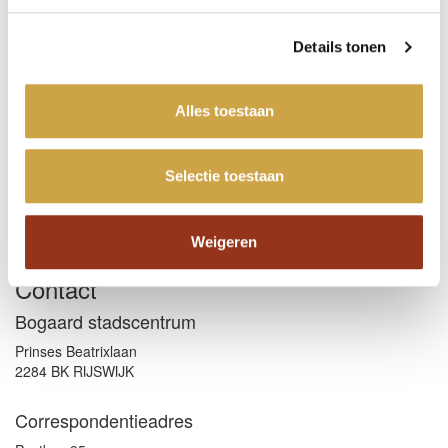
vr 14 aug
09:00 - 17:00
Details tonen
za 8 aug
10:00 - 17:00
zo 9 aug
Alles toestaan
gesloten
Social Media
Selectie toestaan
Facebook
Instagram
Weigeren
Contact
Bogaard stadscentrum
Prinses Beatrixlaan
2284 BK RIJSWIJK
Correspondentieadres