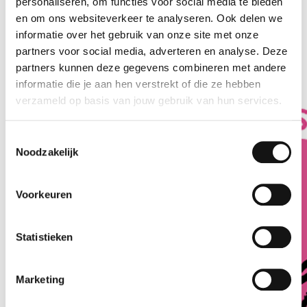
personaliseren, om functies voor social media te bieden
Onze koks bereiden alle gerechten met dagverse vis, met oog
en om ons websiteverkeer te analyseren. Ook delen we
voor detail en kwaliteit. Bestel jouw favoriete sushi gemakkelijk
informatie over het gebruik van onze site met onze
online of kom je bestelling afhalen aan de Steenvoordelaan.
partners voor social media, adverteren en analyse. Deze
Tot snel!
partners kunnen deze gegevens combineren met andere
informatie die je aan hen verstrekt of die ze hebben
verzameld op basis van jouw gebruik van hun services.
Toestemmingsselectie
Noodzakelijk
Voorkeuren
Statistieken
Marketing