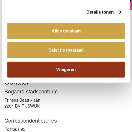
Details tonen
Steenvoordelaan 520
Alles toestaan
2284 EK Rijswijk
Social Media
Selectie toestaan
Facebook
Instagram
Weigeren
Contact
Bogaard stadscentrum
Prinses Beatrixlaan
2284 BK RIJSWIJK
Correspondentieadres
Postbus 95